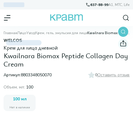
637-88-99
A1, МТС, Life
Главная
Лицо
Уход
Крем, гель, эмульсия для лица
Kwailnara Biomax Peptide Collagen Day Cream
WELCOS
Крем для лица дневной
Kwailnara Biomax Peptide Collagen Day
Cream
Артикул:
8803348050070
0
Оставить отзыв
Объем, мл
:
100
100 мл
Нет в наличии