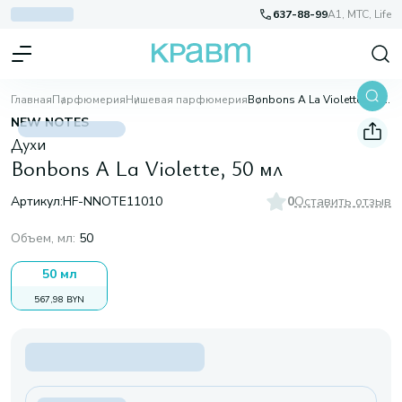
637-88-99
A1, МТС, Life
Главная
Парфюмерия
Нишевая парфюмерия
Bonbons A La Violette, 50 мл
NEW NOTES
Духи
Bonbons A La Violette, 50 мл
Артикул:
HF-NNOTE11010
0
Оставить отзыв
Объем, мл
:
50
50 мл
567,98 BYN