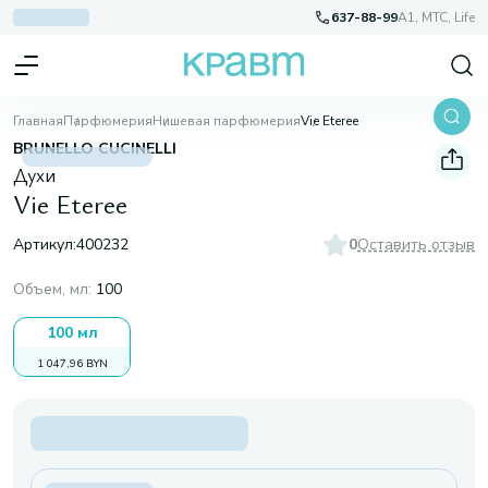
637-88-99
A1, МТС, Life
Главная
Парфюмерия
Нишевая парфюмерия
Vie Eteree
BRUNELLO CUCINELLI
Духи
Vie Eteree
Артикул:
400232
0
Оставить отзыв
Объем, мл
:
100
100 мл
1 047,96 BYN