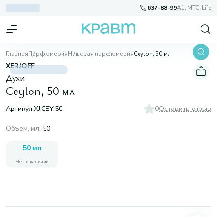
637-88-99
A1, МТС, Life
Главная
Парфюмерия
Нишевая парфюмерия
Ceylon, 50 мл
XERJOFF
Духи
Ceylon, 50 мл
Артикул:
XJ.CEY.50
0
Оставить отзыв
Объем, мл
:
50
50 мл
Нет в наличии