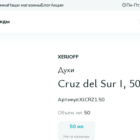
амма
Наши магазины
Блог
Акции
Пн-Пт:
нды
XERJOFF
Духи
Cruz del Sur I, 5
Артикул:
XJ.CRZ1.50
Объем, мл
:
50
50 мл
Нет в наличии