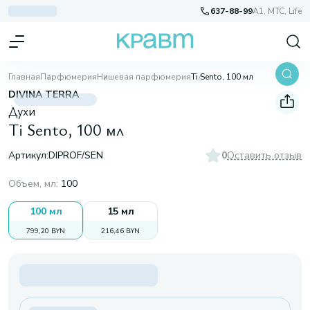
637-88-99
A1, МТС, Life
Главная
Парфюмерия
Нишевая парфюмерия
Ti Sento, 100 мл
DIVINA TERRA
Духи
Ti Sento, 100 мл
Артикул:
DIPROF/SEN
0
Оставить отзыв
Объем, мл
:
100
100 мл
15 мл
799,20 BYN
216,46 BYN