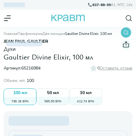
637-88-99
A1, МТС, Life
Главная
Парфюмерия
Для женщин
Gaultier Divine Elixir, 100 мл
JEAN PAUL GAULTIER
Духи
Gaultier Divine Elixir, 100 мл
Артикул:
65216984
0
Оставить отзыв
Объем, мл
:
100
100 мл
50 мл
30 мл
769,18 BYN
565,55 BYN
412,74 BYN