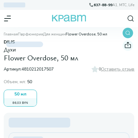
637-88-99
A1, МТС, Life
Главная
Парфюмерия
Для женщин
Flower Overdose, 50 мл
DILIS
Духи
Flower Overdose, 50 мл
Артикул:
4810212017507
0
Оставить отзыв
Объем, мл
:
50
50 мл
86,03 BYN