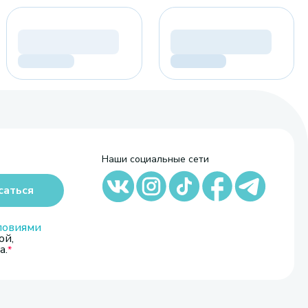
Наши социальные сети
саться
ловиями
ой,
а.