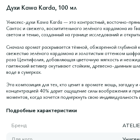
Духи Kawa Karda, 100 мл
Унисекс-духи Kawa Karda — это контрастный, восточно-прян
Сантос и свежего, восхитительного зелёного кардамона из Гв
светом и тенью, созданный на границе исследований и открыти
Сначала аромат раскрывается тёмной, обжаренной глубиной 
свежестью зелёного кардамона и золотистым оттенком шафран
роза Центифолия, добавляющая цветочную мягкость и неожид
гаитянский ветивер окутывают стойким, древесно-дымным ш
воде в сумерках.
Эта композиция для тех, кто ценит в аромате мощь, загадку и
концентрацией 40% дарит ощущение силы воображения и прик
моментов, когда хочется подчеркнуть свою индивидуальность и
Подробные характеристики
Бренд
ATELIE
Для кого
Унисек