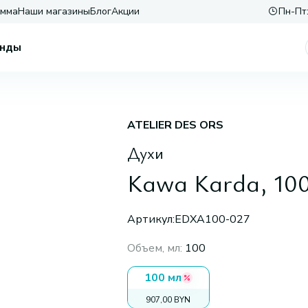
амма
Наши магазины
Блог
Акции
Пн-Пт:
нды
ATELIER DES ORS
Духи
Kawa Karda, 10
Артикул:
EDXA100-027
Объем, мл
:
100
100 мл
907,00 BYN