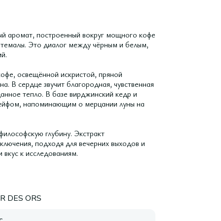
ый аромат, построенный вокруг мощного кофе
атемалы. Это диалог между чёрным и белым,
й.
кофе, освещённой искристой, пряной
а. В сердце звучит благородная, чувственная
анное тепло. В базе вирджинский кедр и
лейфом, напоминающим о мерцании луны на
 философскую глубину. Экстракт
лючения, подходя для вечерних выходов и
 вкус к исследованиям.
R DES ORS
с