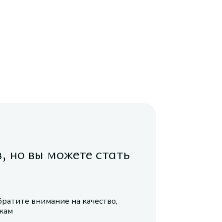
в, но вы можете стать
братите внимание на качество,
икам