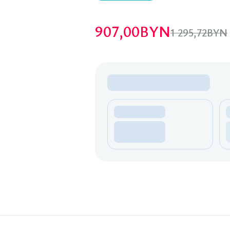
907,00
BYN
1 295,72
BYN