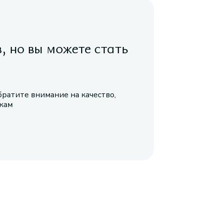
в, но вы можете стать
братите внимание на качество,
икам