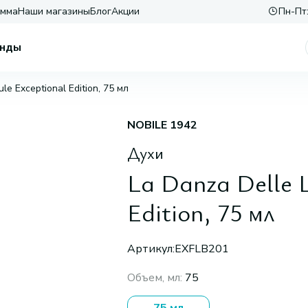
амма
Наши магазины
Блог
Акции
Пн-Пт:
нды
ule Exceptional Edition, 75 мл
NOBILE 1942
Духи
La Danza Delle L
Edition, 75 мл
Артикул:
EXFLB201
Объем, мл
:
75