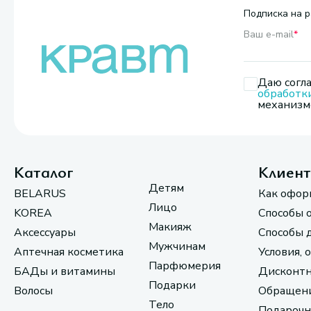
Подписка на р
Ваш e-mail
*
Даю согла
обработк
механизмо
Каталог
Клиен
Детям
BELARUS
Как офор
Лицо
KOREA
Способы 
Макияж
Аксессуары
Способы 
Мужчинам
Аптечная косметика
Условия, 
Парфюмерия
БАДы и витамины
Дисконтн
Подарки
Волосы
Обращени
Тело
Подарочн