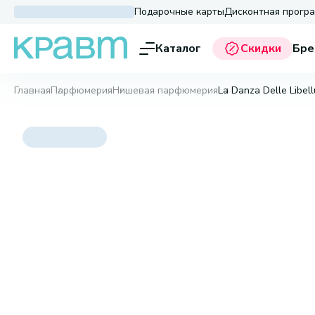
Подарочные карты
Дисконтная прогр
Каталог
Скидки
Бре
Главная
Парфюмерия
Нишевая парфюмерия
La Danza Delle Libell