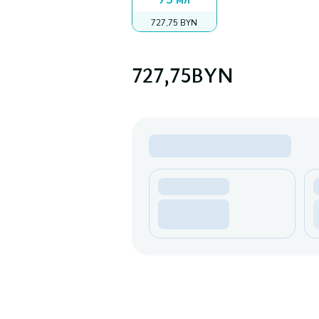
75 мл
727,75 BYN
727,75
BYN