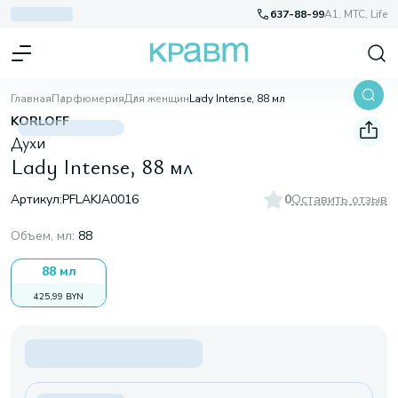
637-88-99
A1, МТС, Life
Главная
Парфюмерия
Для женщин
Lady Intense, 88 мл
KORLOFF
Духи
Lady Intense, 88 мл
Артикул:
PFLAKJA0016
0
Оставить отзыв
Объем, мл
:
88
88 мл
425,99 BYN