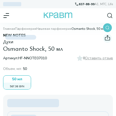
637-88-99
A1, МТС, Life
Главная
Парфюмерия
Нишевая парфюмерия
Osmanto Shock, 50 мл
NEW NOTES
Духи
Osmanto Shock, 50 мл
Артикул:
HF-NNOTE07010
0
Оставить отзыв
Объем, мл
:
50
50 мл
567,98 BYN