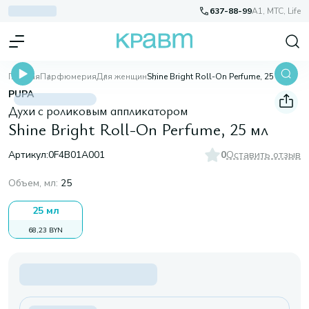
637-88-99
A1, МТС, Life
Главная
Парфюмерия
Для женщин
Shine Bright Roll-On Perfume, 25 мл
PUPA
Духи с роликовым аппликатором
Shine Bright Roll-On Perfume, 25 мл
Артикул:
0F4B01A001
0
Оставить отзыв
Объем, мл
:
25
25 мл
68,23 BYN