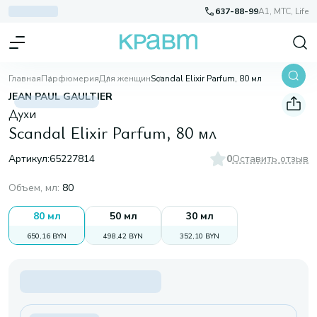
637-88-99
A1, МТС, Life
Главная
Парфюмерия
Для женщин
Scandal Elixir Parfum, 80 мл
JEAN PAUL GAULTIER
Духи
Scandal Elixir Parfum, 80 мл
Артикул:
65227814
0
Оставить отзыв
Объем, мл
:
80
80 мл
50 мл
30 мл
650,16 BYN
498,42 BYN
352,10 BYN