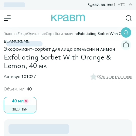
637-88-99
A1, МТС, Life
Главная
Лицо
Очищение
Скрабы и пилинги
Exfoliating Sorbet With Orange & Lemon, 40 мл
BLANCREME
Эксфолиант-сорбет для лица апельсин и лимон
Exfoliating Sorbet With Orange &
Lemon, 40 мл
Артикул:
101027
0
Оставить отзыв
Объем, мл
:
40
40 мл
28,14 BYN