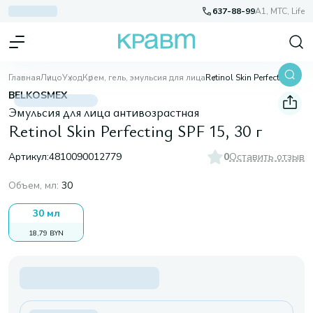
637-88-99
A1, МТС, Life
Главная
Лицо
Уход
Крем, гель, эмульсия для лица
Retinol Skin Perfecting SPF 15, 30 г
BELKOSMEX
Эмульсия для лица антивозрастная
Retinol Skin Perfecting SPF 15, 30 г
Артикул:
4810090012779
0
Оставить отзыв
Объем, мл
:
30
30 мл
18,79 BYN