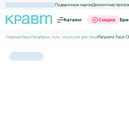
Подарочные карты
Дисконтная прогр
Каталог
Скидки
Бре
Главная
Лицо
Уход
Крем, гель, эмульсия для лица
Purysens Face C