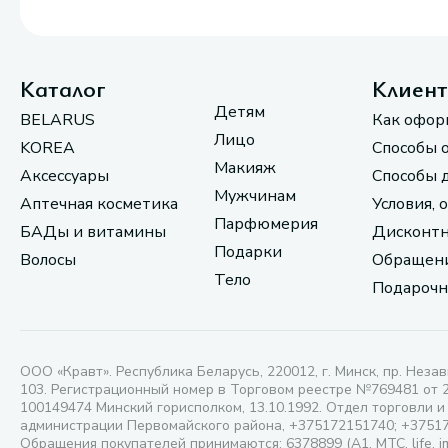
Каталог
Клиен
Детям
BELARUS
Как офор
Лицо
KOREA
Способы 
Макияж
Аксессуары
Способы 
Мужчинам
Аптечная косметика
Условия, 
Парфюмерия
БАДы и витамины
Дисконтн
Подарки
Волосы
Обращени
Тело
Подарочн
ООО «Кравт». Республика Беларусь, 220012, г. Минск, пр. Незав
103. Регистрационный номер в Торговом реестре №769481 от 
100149474 Минский горисполком, 13.10.1992. Отдел торговли и
администрации Первомайского района, +375172151740; +3751
Обращения покупателей принимаются: 6378899 (А1, МТС, life, i