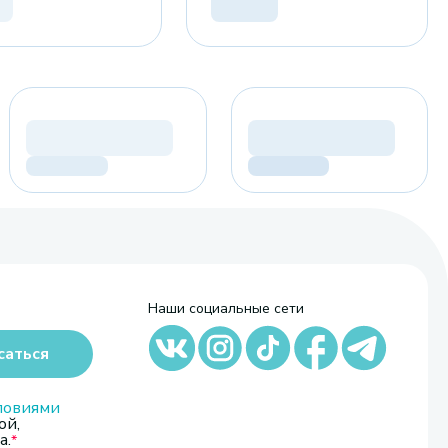
Наши социальные сети
саться
ловиями
ой,
а.