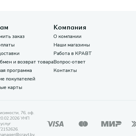
там
Компания
мить заказ
О компании
оплаты
Наши магазины
доставки
Работа в КРАВТ
обмен и возврат товара
Вопрос-ответ
ая программа
Контакты
е покупателей
ые карты
исимости, 76, оф.
20.02.2026 УНП
 услуг
72152626.
manager@cravt.by.