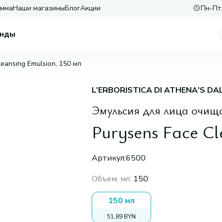
амма
Наши магазины
Блог
Акции
Пн-Пт:
нды
leansing Emulsion, 150 мл
L'ERBORISTICA DI ATHENA'S DA
Эмульсия для лица очи
Purysens Face Cl
Артикул:
6500
Объем, мл
:
150
150 мл
51,89 BYN