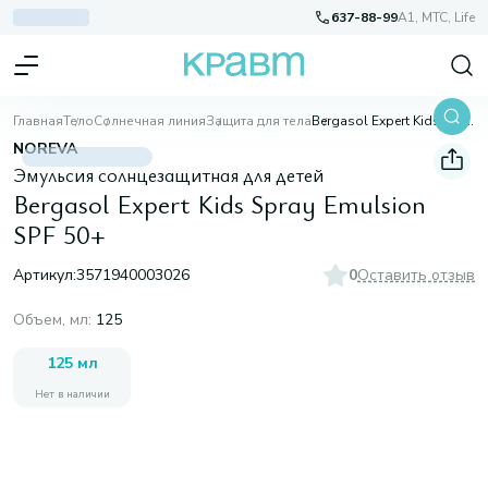
637-88-99
A1, МТС, Life
Главная
Тело
Солнечная линия
Защита для тела
Bergasol Expert Kids Spray Emulsion SPF 50+
NOREVA
Эмульсия солнцезащитная для детей
Bergasol Expert Kids Spray Emulsion
SPF 50+
Артикул:
3571940003026
0
Оставить отзыв
Объем, мл
:
125
125 мл
Нет в наличии