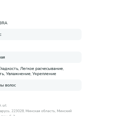
IBRA
с
ая
Гладкость, Легкое расчесывание,
ть, Увлажнение, Укрепление
пы волос
 srl
русь, 223028, Минская область, Минский