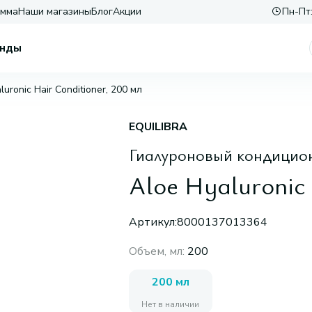
амма
Наши магазины
Блог
Акции
Пн-Пт:
нды
luronic Hair Conditioner, 200 мл
EQUILIBRA
Гиалуроновый кондицион
Aloe Hyaluronic 
Артикул:
8000137013364
Объем, мл
:
200
200 мл
Нет в наличии