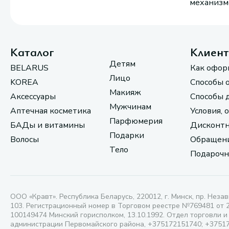
механизмо
Каталог
Клиен
Детям
BELARUS
Как офор
Лицо
KOREA
Способы 
Макияж
Аксессуары
Способы 
Мужчинам
Аптечная косметика
Условия, 
Парфюмерия
БАДы и витамины
Дисконтн
Подарки
Волосы
Обращени
Тело
Подарочн
ООО «Кравт». Республика Беларусь, 220012, г. Минск, пр. Незав
103. Регистрационный номер в Торговом реестре №769481 от 
100149474 Минский горисполком, 13.10.1992. Отдел торговли и
администрации Первомайского района, +375172151740; +3751