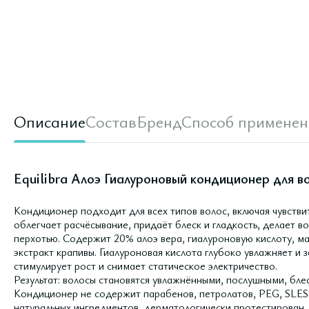
Описание
Состав
Бренд
Способ применен
Equilibra Алоэ Гиалуроновый кондиционер для во
Кондиционер подходит для всех типов волос, включая чувстви
облегчает расчёсывание, придаёт блеск и гладкость, делает во
перхотью. Содержит 20% алоэ вера, гиалуроновую кислоту, ма
экстракт крапивы. Гиалуроновая кислота глубоко увлажняет и 
стимулирует рост и снимает статическое электричество.
Результат: волосы становятся увлажнёнными, послушными, бле
Кондиционер не содержит парабенов, петролатов, PEG, SLES,
натуральных ингредиентов, дерматологически протестирован.