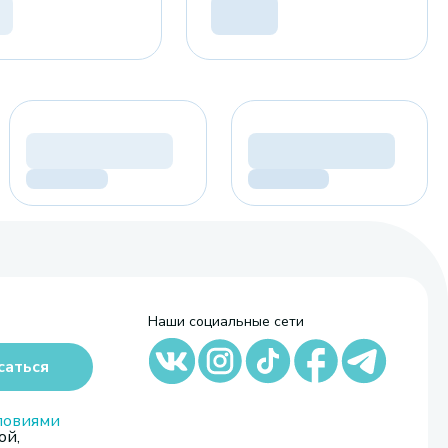
Наши социальные сети
саться
ловиями
ой,