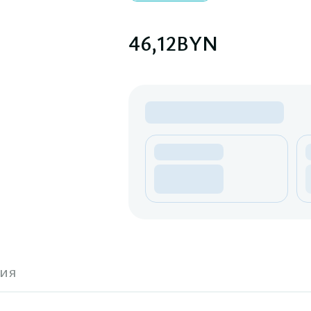
46,12
BYN
ия