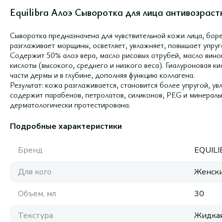
Equilibra Алоэ Сыворотка для лица антивозраст
Сыворотка предназначена для чувствительной кожи лица, бор
разглаживает морщины, осветляет, увлажняет, повышает упруг
Содержит 50% алоэ вера, масло рисовых отрубей, масло вино
кислоты (высокого, среднего и низкого веса). Гиалуроновая ки
части дермы и в глубине, дополняя функцию коллагена.
Результат: кожа разглаживается, становится более упругой, у
содержит парабенов, петролатов, силиконов, PEG и минераль
дерматологически протестирована.
Подробные характеристики
Бренд
EQUIL
Для кого
Женск
Объем, мл
30
Текстура
Жидка