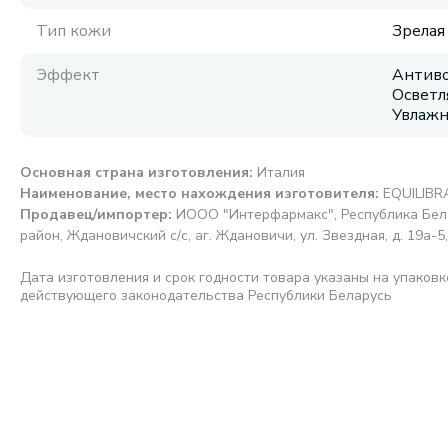
Тип кожи
Зрелая
Эффект
Антиво
Осветл
Увлажн
Основная страна изготовления
:
Италия
Наименование, место нахождения изготовителя
:
EQUILIBRA
Продавец/импортер
:
ИООО "Интерфармакс", Республика Бела
район, Ждановичский с/с, аг. Ждановичи, ул. Звездная, д. 19а-5,
Дата изготовления и срок годности товара указаны на упаковк
действующего законодательства Республики Беларусь