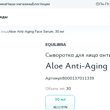
амма
Наши магазины
Блог
Акции
Пн-Пт:
нды
 лица
Aloe Anti-Aging Face Serum, 30 мл
EQUILIBRA
Сыворотка для лица ант
Aloe Anti-Aging
Артикул:
8000137011339
Объем, мл
:
30
30 мл
46,12 BYN