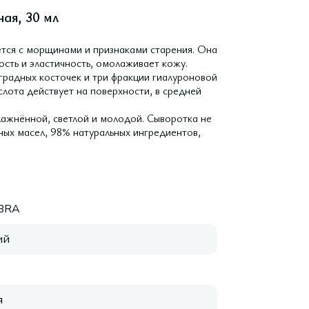
ная, 30 мл
ется с морщинами и признаками старения. Она
ость и эластичность, омолаживает кожу.
градных косточек и три фракции гиалуроновой
слота действует на поверхности, в средней
влажнённой, светлой и молодой. Сыворотка не
ных масел, 98% натуральных ингредиентов,
IBRA
ий
я