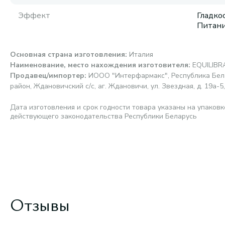
Эффект
Гладко
Питани
Основная страна изготовления
:
Италия
Наименование, место нахождения изготовителя
:
EQUILIBRA
Продавец/импортер
:
ИООО "Интерфармакс", Республика Бела
район, Ждановичский с/с, аг. Ждановичи, ул. Звездная, д. 19а-5,
Дата изготовления и срок годности товара указаны на упаковк
действующего законодательства Республики Беларусь
Отзывы