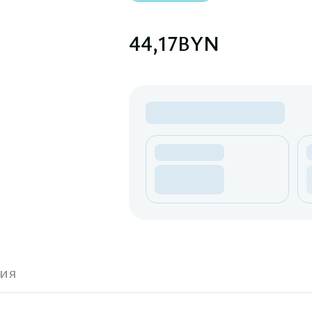
44,17
BYN
ия