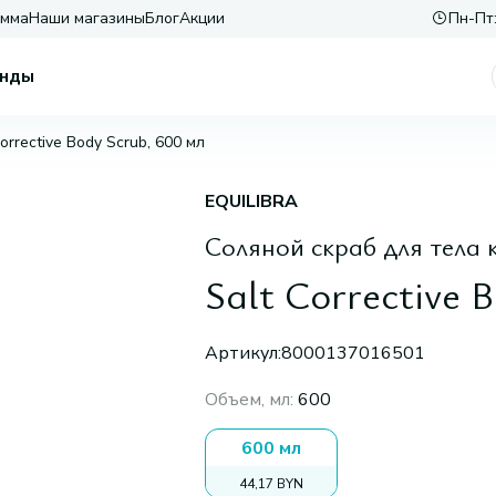
амма
Наши магазины
Блог
Акции
Пн-Пт:
нды
Corrective Body Scrub, 600 мл
EQUILIBRA
Соляной скраб для тела
Salt Corrective 
Артикул:
8000137016501
Объем, мл
:
600
600 мл
44,17 BYN