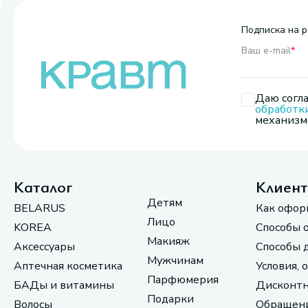
Подписка на р
Ваш e-mail
*
Даю согла
обработк
механизмо
Каталог
Клиен
Детям
BELARUS
Как офор
Лицо
KOREA
Способы 
Макияж
Аксессуары
Способы 
Мужчинам
Аптечная косметика
Условия, 
Парфюмерия
БАДы и витамины
Дисконтн
Подарки
Волосы
Обращени