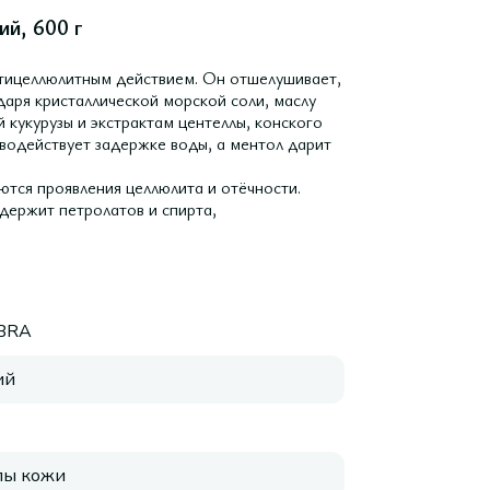
ий, 600 г
тицеллюлитным действием. Он отшелушивает,
даря кристаллической морской соли, маслу
 кукурузы и экстрактам центеллы, конского
водействует задержке воды, а ментол дарит
аются проявления целлюлита и отёчности.
держит петролатов и спирта,
IBRA
ий
пы кожи