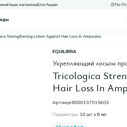
амма
Наши магазины
Блог
Акции
Пн-Пт:
нды
gica Strengthening Lotion Against Hair Loss In Ampoules
EQUILIBRA
Укрепляющий лосьон про
Tricologica Stre
Hair Loss In Amp
Артикул:
8000137015603
Параметры
:
10 шт x 8 мл