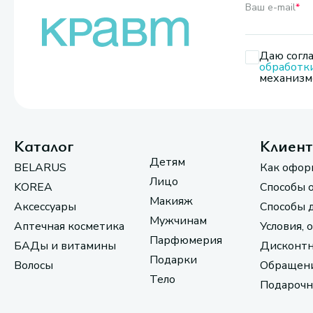
Ваш e-mail
*
Даю согла
обработк
механизмо
Каталог
Клиен
Детям
BELARUS
Как офор
Лицо
KOREA
Способы 
Макияж
Аксессуары
Способы 
Мужчинам
Аптечная косметика
Условия, 
Парфюмерия
БАДы и витамины
Дисконтн
Подарки
Волосы
Обращени
Тело
Подарочн