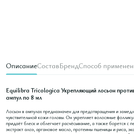
Описание
Состав
Бренд
Способ применен
Equilibra Tricologica Укрепляющий лосьон проти
ампул по 8 мл
Лосьон в ампулах предназначен для предотвращения и замедл
чувствительной кожи головы. Он укрепляет волосяные фоллику
придаёт блеск и облегчает расчёсывание, а также борется с 
экстракт алоэ, аргановое масло, протеины пшеницы и риса, экс