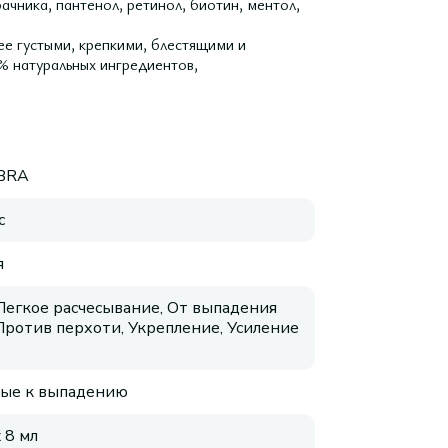
рачника, пантенол, ретинол, биотин, ментол,
ее густыми, крепкими, блестящими и
% натуральных ингредиентов,
IBRA
с
я
 Легкое расчесывание, От выпадения
 Против перхоти, Укрепление, Усиление
ые к выпадению
 8 мл