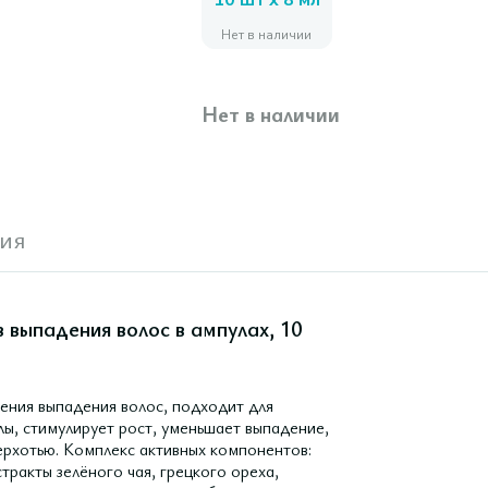
10 шт x 8 мл
Нет в наличии
Нет в наличии
ия
в выпадения волос в ампулах, 10
ения выпадения волос, подходит для
лы, стимулирует рост, уменьшает выпадение,
перхотью. Комплекс активных компонентов:
тракты зелёного чая, грецкого ореха,