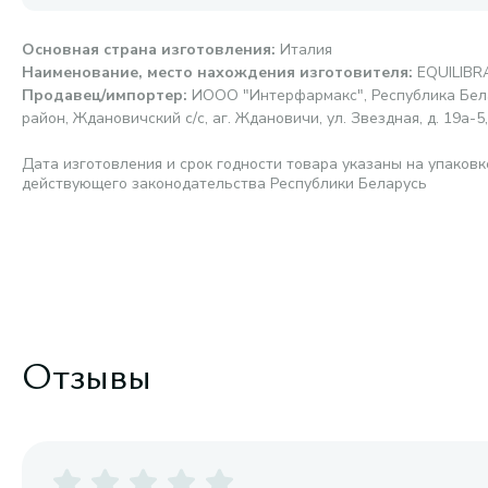
Основная страна изготовления
:
Италия
Наименование, место нахождения изготовителя
:
EQUILIBRA
Продавец/импортер
:
ИООО "Интерфармакс", Республика Бела
район, Ждановичский с/с, аг. Ждановичи, ул. Звездная, д. 19а-5,
Дата изготовления и срок годности товара указаны на упаковк
действующего законодательства Республики Беларусь
Отзывы