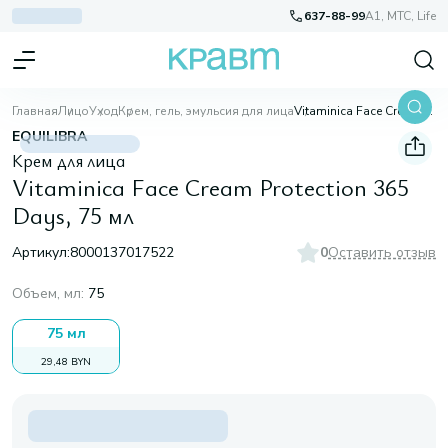
637-88-99
A1, МТС, Life
Главная
Лицо
Уход
Крем, гель, эмульсия для лица
Vitaminica Face Cream Protection 365 Days, 75 мл
EQUILIBRA
Крем для лица
Vitaminica Face Cream Protection 365
Days, 75 мл
Артикул:
8000137017522
0
Оставить отзыв
Объем, мл
:
75
75 мл
29,48 BYN