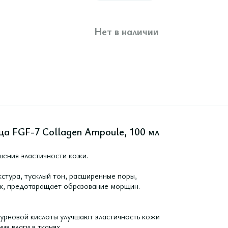
Нет в наличии
ца FGF-7 Collagen Ampoule, 100 мл
шения эластичности кожи.
кстура, тусклый тон, расширенные поры,
ок, предотвращает образование морщин.
лурновой кислоты улучшают эластичность кожи
ия влаги в тканях.