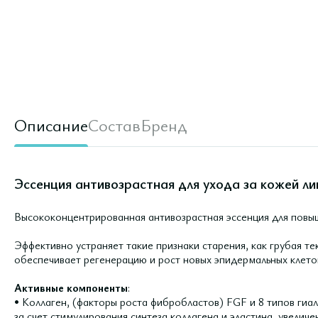
Описание
Состав
Бренд
Эссенция антивозрастная для ухода за кожей ли
Высококонцентрированная антивозрастная эссенция для повы
Эффективно устраняет такие признаки старения, как грубая те
обеспечивает регенерацию и рост новых эпидермальных клет
Активные компоненты
:
• Коллаген, (факторы роста фибробластов) FGF и 8 типов гиа
за счет стимулирования синтеза коллагена и эластина, увеличен