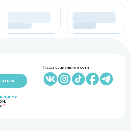
Наши социальные сети
саться
ловиями
ой,
а.