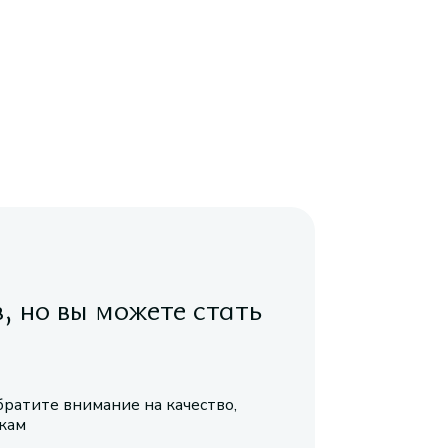
в, но вы можете стать
братите внимание на качество,
икам