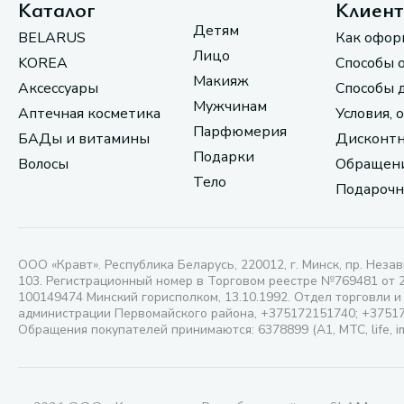
Каталог
Клиен
Детям
BELARUS
Как офор
Лицо
KOREA
Способы 
Макияж
Аксессуары
Способы 
Мужчинам
Аптечная косметика
Условия, 
Парфюмерия
БАДы и витамины
Дисконтн
Подарки
Волосы
Обращени
Тело
Подарочн
ООО «Кравт». Республика Беларусь, 220012, г. Минск, пр. Незав
103. Регистрационный номер в Торговом реестре №769481 от 
100149474 Минский горисполком, 13.10.1992. Отдел торговли и
администрации Первомайского района, +375172151740; +3751
Обращения покупателей принимаются: 6378899 (А1, МТС, life, i