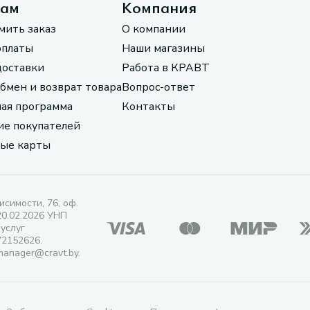
там
Компания
мить заказ
О компании
оплаты
Наши магазины
доставки
Работа в КРАВТ
обмен и возврат товара
Вопрос-ответ
ая программа
Контакты
е покупателей
ые карты
исимости, 76, оф.
20.02.2026 УНП
 услуг
72152626.
manager@cravt.by.