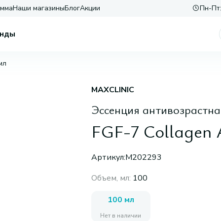
амма
Наши магазины
Блог
Акции
Пн-Пт:
нды
мл
MAXCLINIC
Эссенция антивозрастная
FGF-7 Collagen 
Артикул:
M202293
Объем, мл
:
100
100 мл
Нет в наличии