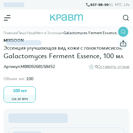
637-88-99
A1, МТС, Life
Главная
Лицо
Уход
Мист и Эссенция
Galactomyces Ferment Essence, 100 мл
MIXSOON
Эссенция улучшающая вид кожи с галактомисисом
Galactomyces Ferment Essence, 100 мл
Артикул:
M8809268158452
0
Оставить отзыв
Объем, мл
:
100
100 мл
134,30 BYN