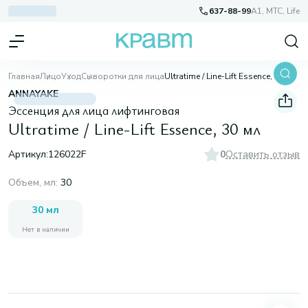
637-88-99
A1, МТС, Life
Главная
Лицо
Уход
Сыворотки для лица
Ultratime / Line-Lift Essence, 30 мл
ANNAYAKE
Эссенция для лица лифтинговая
Ultratime / Line-Lift Essence, 30 мл
Артикул:
126022F
0
Оставить отзыв
Объем, мл
:
30
30 мл
Нет в наличии