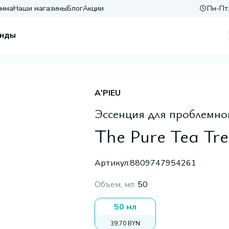
амма
Наши магазины
Блог
Акции
Пн-Пт:
нды
A'PIEU
Эссенция для проблемно
The Pure Tea Tre
Артикул:
8809747954261
Объем, мл
:
50
50 мл
39,70 BYN