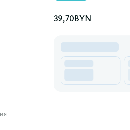
39,70
BYN
ия