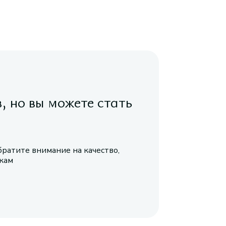
в, но вы можете стать
братите внимание на качество,
икам