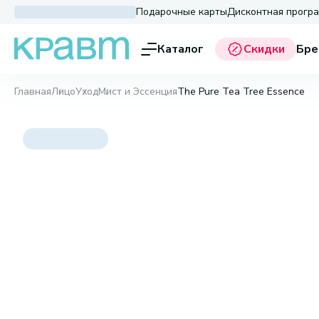
Подарочные карты
Дисконтная прогр
Каталог
Скидки
Бре
Главная
Лицо
Уход
Мист и Эссенция
The Pure Tea Tree Essence