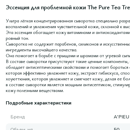
Эссенция для проблемной кожи The Pure Tea Tre
Ультра лёгкая концентрированная сыворотка специально разр
воспалений и увлажнения чувствительной кожи, склонной к вы
Эта эссенция обогащает кожу витаминами и антиоксидантами
ровный тон.
Сыворотка не содержит парабенов, силиконов и искусственных
ингредиенты высочайшего качества.
Она помогает в борьбе с прыщами и шрамами от угревой сып
В составе сыворотки присутствуют такие ценные компоненты, 
обладает антисептическими свойствами и помогает бороться с
которая эффективно увлажняет кожу, экстракт гибискуса, спо
хоуюттюния, которая увлажняет и смягчает кожу, делая ее бо
в составе сыворотки является мощным антисептиком, стимули
кожу полезными веществами.
Подробные характеристики
Бренд
A'PIEU
Объем, мл
50