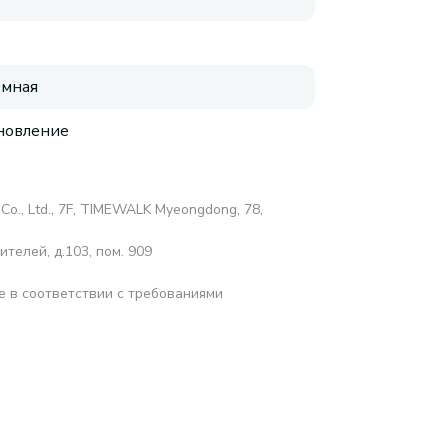
емная
новление
Co., Ltd., 7F, TIMEWALK Myeongdong, 78,
телей, д.103, пом. 909
е в соответствии с требованиями