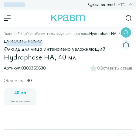
637-88-99
A1, МТС, Life
Главная
Лицо
Уход
Крем, гель, эмульсия для лица
Hydraphase HA, 40 мл
LA ROCHE-POSAY
Флюид для лица интенсивно увлажняющий
Hydraphase HA, 40 мл
Артикул:
0380359630
0
Оставить отзыв
Объем, мл
:
40
40 мл
Нет в наличии