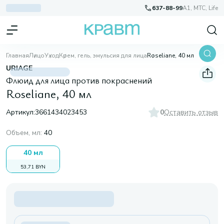
637-88-99
A1, МТС, Life
Главная
Лицо
Уход
Крем, гель, эмульсия для лица
Roseliane, 40 мл
URIAGE
Флюид для лица против покраснений
Roseliane, 40 мл
Артикул:
3661434023453
0
Оставить отзыв
Объем, мл
:
40
40 мл
53,71 BYN