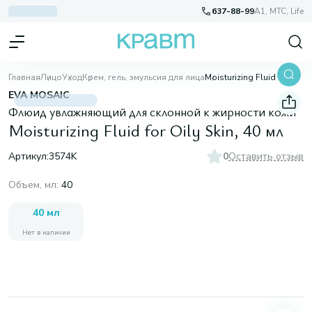
637-88-99
A1, МТС, Life
Главная
Лицо
Уход
Крем, гель, эмульсия для лица
Moisturizing Fluid for Oily Skin, 40 мл
EVA MOSAIC
Флюид увлажняющий для склонной к жирности кожи
Moisturizing Fluid for Oily Skin, 40 мл
Артикул:
3574K
0
Оставить отзыв
Объем, мл
:
40
40 мл
Нет в наличии