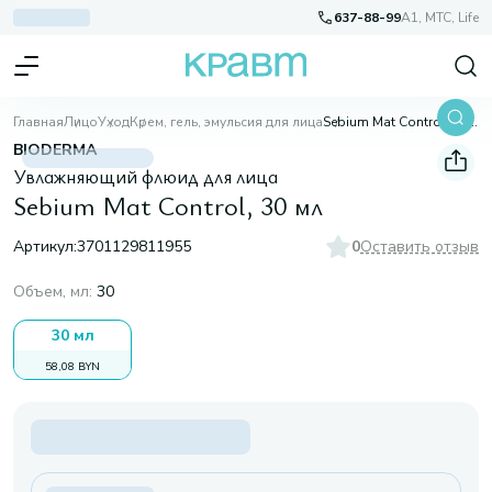
637-88-99
A1, МТС, Life
Главная
Лицо
Уход
Крем, гель, эмульсия для лица
Sebium Mat Control, 30 мл
BIODERMA
Увлажняющий флюид для лица
Sebium Mat Control, 30 мл
Артикул:
3701129811955
0
Оставить отзыв
Объем, мл
:
30
30 мл
58,08 BYN