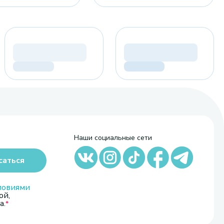
Наши социальные сети
саться
ловиями
ой,
а.