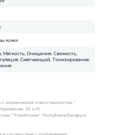
ой
я
пы кожи
, Мягкость, Очищение, Свежесть,
гуляция, Смягчающий, Тонизирование,
нение
 с ограниченной ответственностью "
Журжевская, 29, к.45
стью " КлинКосмик", Республика Беларусь,
е в соответствии с требованиями