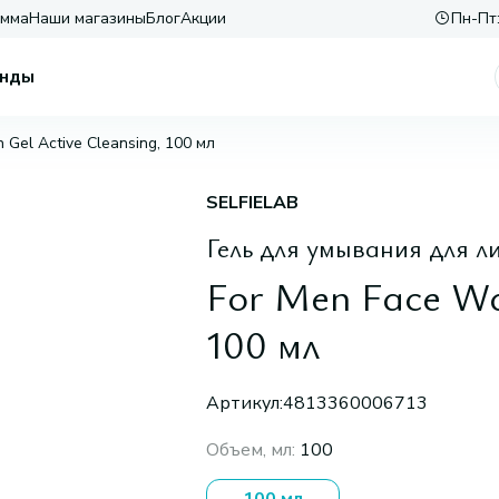
амма
Наши магазины
Блог
Акции
Пн-Пт:
нды
 Gel Active Сleansing, 100 мл
SELFIELAB
Гель для умывания для л
For Men Face Wa
100 мл
Артикул:
4813360006713
Объем, мл
:
100