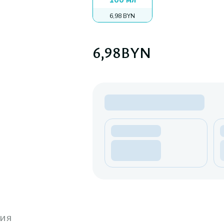
100 мл
6,98 BYN
6,98
BYN
ия