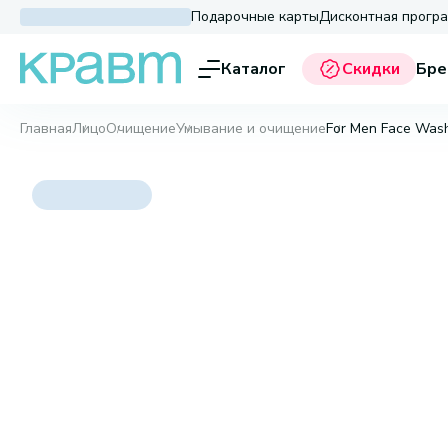
Подарочные карты
Дисконтная прогр
Каталог
Скидки
Бре
Главная
Лицо
Очищение
Умывание и очищение
For Men Face Wash