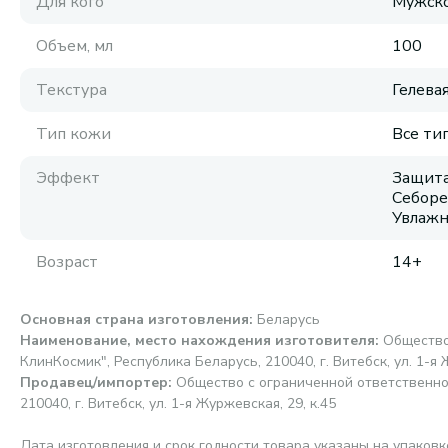
Для кого
Мужск
Объем, мл
100
Текстура
Гелева
Тип кожи
Все ти
Эффект
Защита
Себоре
Увлаж
Возраст
14+
Основная страна изготовления
:
Беларусь
Наименование, место нахождения изготовителя
:
Общество
КлинКосмик", Республика Беларусь, 210040, г. Витебск, ул. 1-я 
Продавец/импортер
:
Общество с ограниченной ответственно
210040, г. Витебск, ул. 1-я Журжевская, 29, к.45
Дата изготовления и срок годности товара указаны на упаковк