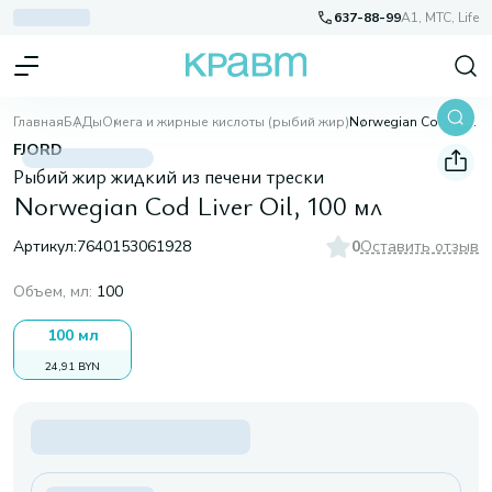
637-88-99
A1, МТС, Life
Главная
БАДы
Омега и жирные кислоты (рыбий жир)
Norwegian Cod Liver Oil, 100 мл
FJORD
Рыбий жир жидкий из печени трески
Norwegian Cod Liver Oil, 100 мл
Артикул:
7640153061928
0
Оставить отзыв
Объем, мл
:
100
100 мл
24,91 BYN