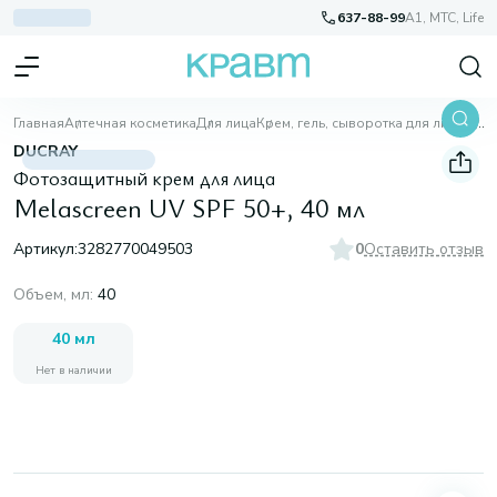
637-88-99
A1, МТС, Life
Главная
Аптечная косметика
Для лица
Крем, гель, сыворотка для лица
Melascreen UV SPF 50+, 40 мл
DUCRAY
Фотозащитный крем для лица
Melascreen UV SPF 50+, 40 мл
Артикул:
3282770049503
0
Оставить отзыв
Объем, мл
:
40
40 мл
Нет в наличии