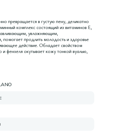
но превращается в густую пену, деликатно
минный комплекс состоящий из витаминов E,
анавливающим, увлажняющим,
, помогает продлить молодость и здоровье
аивающее действие. Обладает свойством
о и фенхеля окутывает кожу тонкой вуалью,
ELANO
с
я