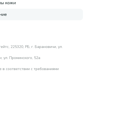
пы кожи
ние
йтс, 225320, РБ, г. Барановичи, ул.
, ул. Проминского, 52а
е в соответствии с требованиями