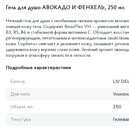
Гель для душа АВОКАДО И ФЕНХЕЛЬ, 250 мл
Нежный гель для душа с необычным свежим ароматом мгновен
очищая кожу тела. Содержит BeauPlex VH — уникальный вита
B3, B5, B6 и стабильной формы витамина C. Обладает восст
регенерирующим, питательным и антиоксидантным свойствами
кожи. Сорбитол смягчает и увлажняет кожу, оказывает успок
удерживать влагу верхних слоях кожи. Зелёный аромат авокад
погружая в атмосферу свежести и лёгкости.
Подробные характеристики
Бренд
LIV D
Для кого
Унисек
Объем, мл
250
Текстура
Гелева