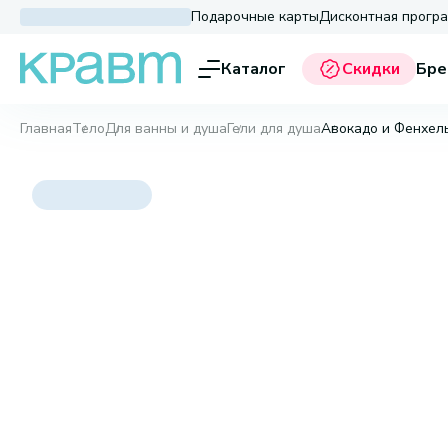
Подарочные карты
Дисконтная прогр
Каталог
Скидки
Бре
Главная
Тело
Для ванны и душа
Гели для душа
Авокадо и Фенхель