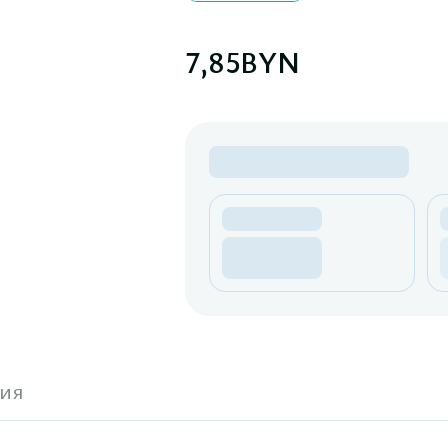
7,85
BYN
ия