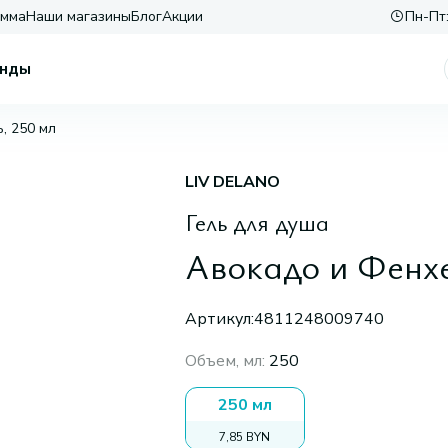
амма
Наши магазины
Блог
Акции
Пн-Пт:
нды
, 250 мл
LIV DELANO
Гель для душа
Авокадо и Фенхе
Артикул:
4811248009740
Объем, мл
:
250
250 мл
7,85 BYN