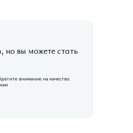
в, но вы можете стать
братите внимание на качество,
икам