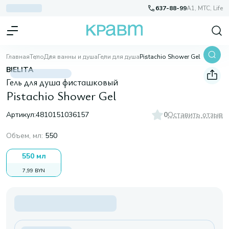
637-88-99
A1, МТС, Life
Главная
Тело
Для ванны и душа
Гели для душа
Pistachio Shower Gel
BIELITA
Гель для душа фисташковый
Pistachio Shower Gel
Артикул:
4810151036157
0
Оставить отзыв
Объем, мл
:
550
550 мл
7,99 BYN