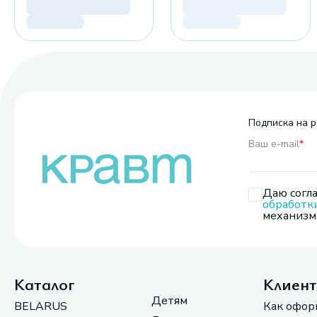
Подписка на р
Ваш e-mail
*
Даю согла
обработк
механизмо
Каталог
Клиен
Детям
BELARUS
Как офор