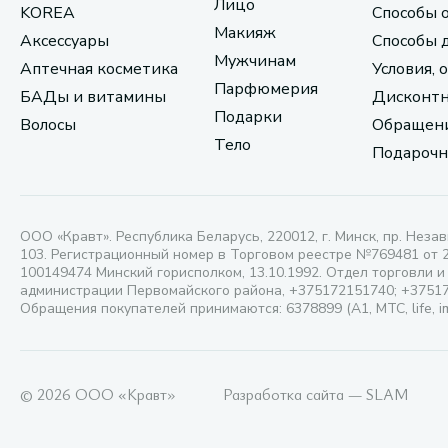
Лицо
KOREA
Способы 
Макияж
Аксессуары
Способы 
Мужчинам
Аптечная косметика
Условия, 
Парфюмерия
БАДы и витамины
Дисконтн
Подарки
Волосы
Обращени
Тело
Подарочн
ООО «Кравт». Республика Беларусь, 220012, г. Минск, пр. Незав
103. Регистрационный номер в Торговом реестре №769481 от 
100149474 Минский горисполком, 13.10.1992. Отдел торговли и
администрации Первомайского района, +375172151740; +3751
Обращения покупателей принимаются: 6378899 (А1, МТС, life, i
© 2026 ООО «Кравт»
Разработка сайта — SLAM