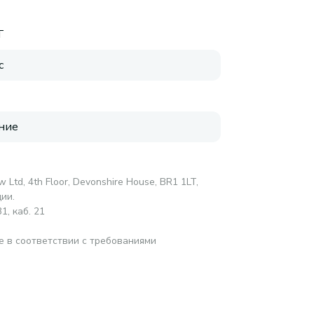
T
с
ние
 Ltd, 4th Floor, Devonshire House, BR1 1LT,
ии.
1, каб. 21
е в соответствии с требованиями