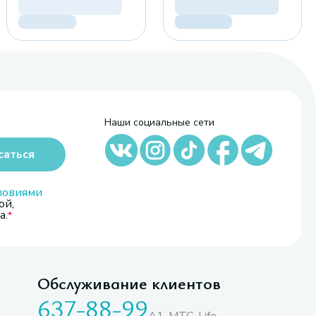
Наши социальные сети
саться
ловиями
ой,
а.
Обслуживание клиентов
637-88-99