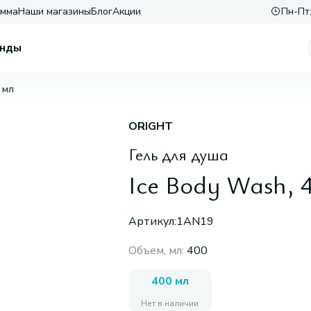
амма
Наши магазины
Блог
Акции
Пн-Пт:
нды
 мл
ORIGHT
Гель для душа
Ice Body Wash, 
Артикул:
1AN19
Объем, мл
:
400
400 мл
Нет в наличии