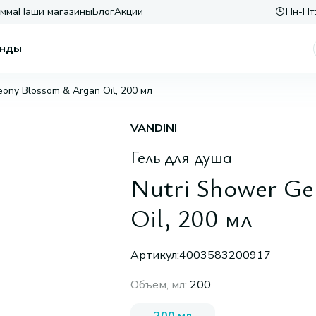
амма
Наши магазины
Блог
Акции
Пн-Пт:
нды
eony Blossom & Argan Oil, 200 мл
VANDINI
Гель для душа
Nutri Shower Ge
Oil, 200 мл
Артикул:
4003583200917
Объем, мл
:
200