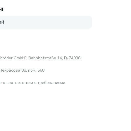
NI
ий
hröder GmbH”, Bahnhofstraße 14, D-74936
Некрасова 88, пом. 668
е в соответствии с требованиями