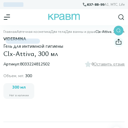
637-88-99
A1, МТС, Life
Главная
Аптечная косметика
Для тела
Для ванны и душа
Clx-Attiva, 300 мл
VIDERMINA
Гель для интимной гигиены
Clx-Attiva, 300 мл
Артикул:
8033224812502
0
Оставить отзыв
Объем, мл
:
300
300 мл
Нет в наличии