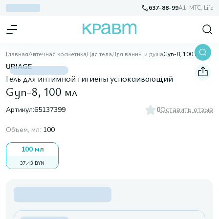
637-88-99
A1, МТС, Life
Главная
Аптечная косметика
Для тела
Для ванны и душа
Gyn-8, 100 мл
URIAGE
Гель для интимной гигиены успокаивающий
Gyn-8, 100 мл
Артикул:
65137399
0
Оставить отзыв
Объем, мл
:
100
100 мл
37,43 BYN