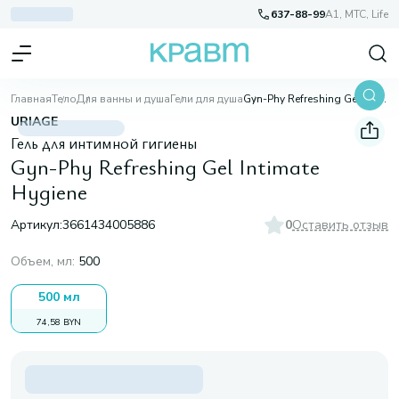
637-88-99
A1, МТС, Life
Главная
Тело
Для ванны и душа
Гели для душа
Gyn-Phy Refreshing Gel Intimate Hygiene
URIAGE
Гель для интимной гигиены
Gyn-Phy Refreshing Gel Intimate
Hygiene
Артикул:
3661434005886
0
Оставить отзыв
Объем, мл
:
500
500 мл
74,58 BYN