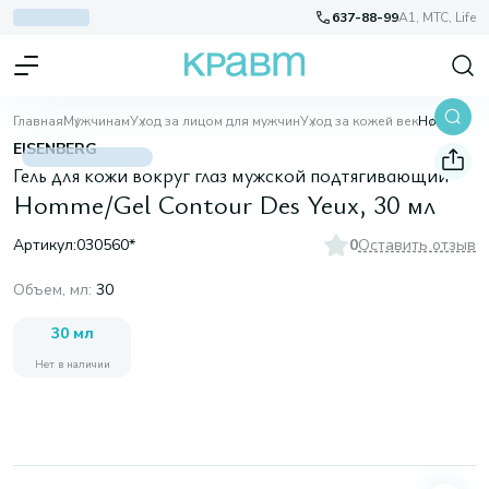
637-88-99
A1, МТС, Life
Главная
Мужчинам
Уход за лицом для мужчин
Уход за кожей век
Homme/Gel Contour Des Yeux, 30 мл
EISENBERG
Гель для кожи вокруг глаз мужской подтягивающий
Homme/Gel Contour Des Yeux, 30 мл
Артикул:
030560*
0
Оставить отзыв
Объем, мл
:
30
30 мл
Нет в наличии