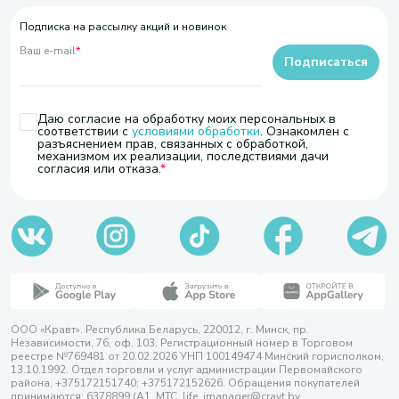
Подписка на рассылку акций и новинок
Ваш e-mail
*
Подписаться
Даю согласие на обработку моих персональных в
соответствии с
условиями обработки
. Ознакомлен с
разъяснением прав, связанных с обработкой,
механизмом их реализации, последствиями дачи
согласия или отказа.
ООО «Кравт». Республика Беларусь, 220012, г. Минск, пр.
Независимости, 76, оф. 103. Регистрационный номер в Торговом
реестре №769481 от 20.02.2026 УНП 100149474 Минский горисполком,
13.10.1992. Отдел торговли и услуг администрации Первомайского
района, +375172151740; +375172152626. Обращения покупателей
принимаются: 6378899 (А1, МТС, life, imanager@cravt.by.