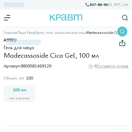
637-88-99
A1, МТС, Life
Главная
Лицо
Уход
Крем, гель, эмульсия для лица
Madecassoside Cica Gel, 100 мл
A'PIEU
Гель для лица
Madecassoside Cica Gel, 100 мл
Артикул:
8809581469129
0
Оставить отзыв
Объем, мл
:
100
100 мл
Нет в наличии