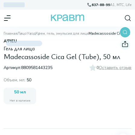
637-88-99
A1, МТС, Life
Главная
Лицо
Уход
Крем, гель, эмульсия для лица
Madecassoside Cica Gel (Tube), 50 мл
A'PIEU
Гель для лица
Madecassoside Cica Gel (Tube), 50 мл
Артикул:
8809581443235
0
Оставить отзыв
Объем, мл
:
50
50 мл
Нет в наличии