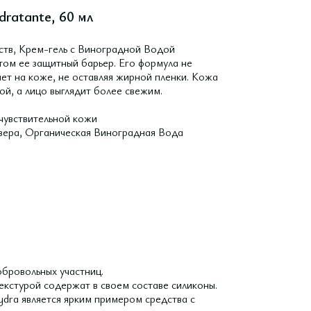
dratante, 60 мл
тв, Крем-гель с Виноградной Водой
том ее защитный барьер. Его формула не
ает на коже, не оставляя жирной пленки. Кожа
ой, а лицо выглядит более свежим.
чувствительной кожи
 вера, Органическая Виноградная Вода
обровольных участниц.
екстурой содержат в своем составе силиконы.
ra является ярким примером средства с