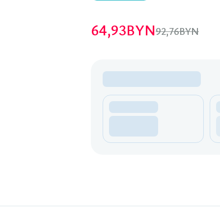
64,93
BYN
92,76
BYN