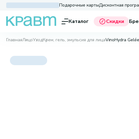
Подарочные карты
Дисконтная прогр
Каталог
Скидки
Бре
Главная
Лицо
Уход
Крем, гель, эмульсия для лица
VinoHydra Gelée