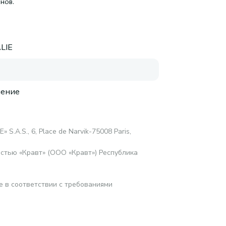
нов.
LIE
нение
 S.A.S., 6, Place de Narvik-75008 Paris,
стью «Кравт» (ООО «Кравт») Республика
е в соответствии с требованиями