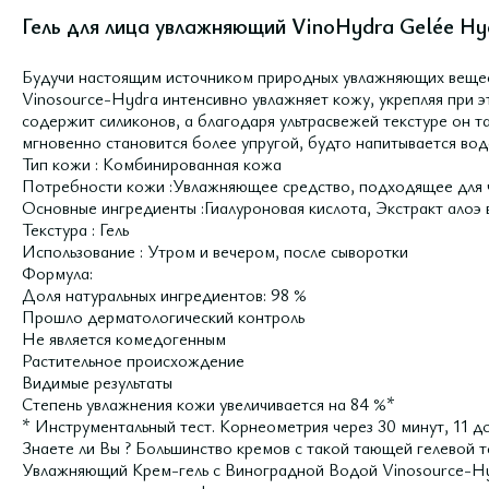
Гель для лица увлажняющий VinoHydra Gelée Hy
Будучи настоящим источником природных увлажняющих вещес
Vinosource-Hydra интенсивно увлажняет кожу, укрепляя при э
содержит силиконов, а благодаря ультрасвежей текстуре он т
мгновенно становится более упругой, будто напитывается вод
Тип кожи : Комбинированная кожа
Потребности кожи :Увлажняющее средство, подходящее для 
Основные ингредиенты :Гиалуроновая кислота, Экстракт алоэ
Текстура : Гель
Использование : Утром и вечером, после сыворотки
Формула:
Доля натуральных ингредиентов: 98 %
Прошло дерматологический контроль
Не является комедогенным
Растительное происхождение
Видимые результаты
Степень увлажнения кожи увеличивается на 84 %*
* Инструментальный тест. Корнеометрия через 30 минут, 11 д
Знаете ли Вы ? Большинство кремов с такой тающей гелевой т
Увлажняющий Крем-гель с Виноградной Водой Vinosource-Hyd