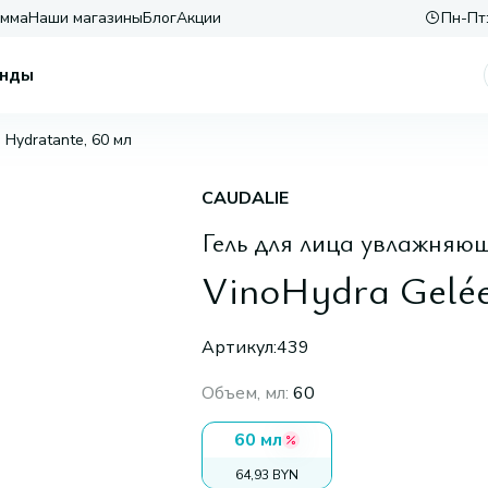
амма
Наши магазины
Блог
Акции
Пн-Пт:
нды
 Hydratante, 60 мл
CAUDALIE
Гель для лица увлажняю
VinoHydra Gelée
Артикул:
439
Объем, мл
:
60
60 мл
64,93 BYN