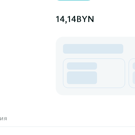
14,14
BYN
ия