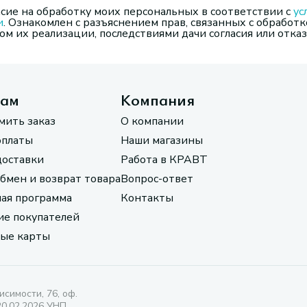
сие на обработку моих персональных в соответствии с
ус
и
. Ознакомлен с разъяснением прав, связанных с обработк
м их реализации, последствиями дачи согласия или отказ
там
Компания
мить заказ
О компании
оплаты
Наши магазины
доставки
Работа в КРАВТ
обмен и возврат товара
Вопрос-ответ
ая программа
Контакты
е покупателей
ые карты
исимости, 76, оф.
20.02.2026 УНП