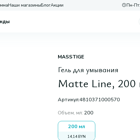
амма
Наши магазины
Блог
Акции
Пн-Пт:
нды
MASSTIGE
Гель для умывания
Matte Line, 200
Артикул:
4810371000570
Объем, мл
:
200
200 мл
14,14 BYN