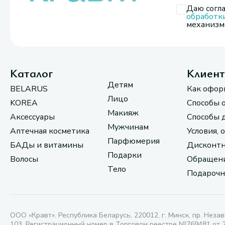
Даю согла
обработк
механизмо
Каталог
Клиен
Детям
BELARUS
Как офор
Лицо
KOREA
Способы 
Макияж
Аксессуары
Способы 
Мужчинам
Аптечная косметика
Условия, 
Парфюмерия
БАДы и витамины
Дисконтн
Подарки
Волосы
Обращени
Тело
Подарочн
ООО «Кравт». Республика Беларусь, 220012, г. Минск, пр. Незав
103. Регистрационный номер в Торговом реестре №769481 от 