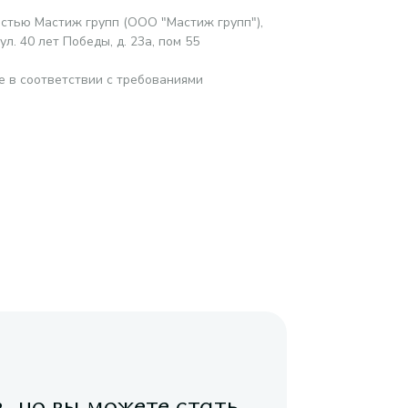
стью Мастиж групп (ООО "Мастиж групп"),
л. 40 лет Победы, д. 23а, пом 55
е в соответствии с требованиями
в, но вы можете стать