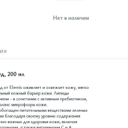
Нет в наличии
ия
д, 200 мл
 от Elemis оживляет и освежает кожу, мягко
альный кожный барьер кожи. Липиды
мени - в сочетании с активным пребиотиком,
аланс микрофлоры кожи.
 обогащен питательными веществами зеленых
ами благодаря своему уровню содержания
нно важных для здоровья кожи, включая
ротинами, а также витаминами С и А,