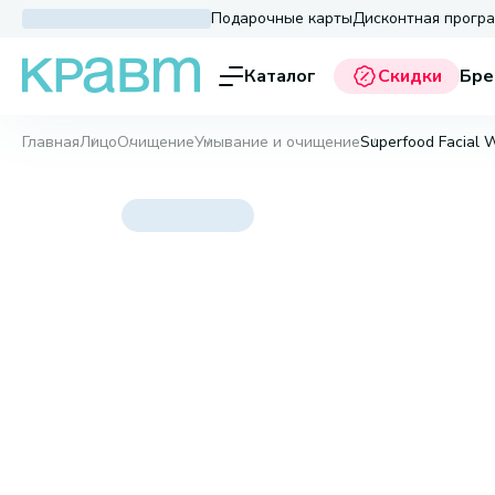
Подарочные карты
Дисконтная прогр
Каталог
Скидки
Бре
Главная
Лицо
Очищение
Умывание и очищение
Superfood Facial 