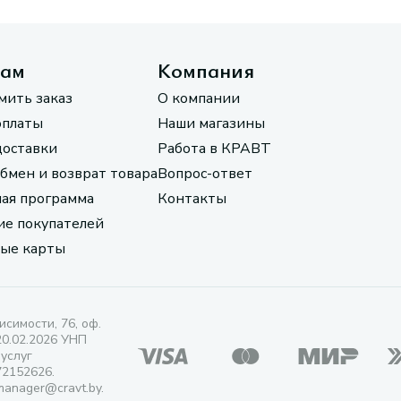
там
Компания
мить заказ
О компании
оплаты
Наши магазины
доставки
Работа в КРАВТ
обмен и возврат товара
Вопрос-ответ
ая программа
Контакты
е покупателей
ые карты
исимости, 76, оф.
20.02.2026 УНП
 услуг
72152626.
manager@cravt.by.