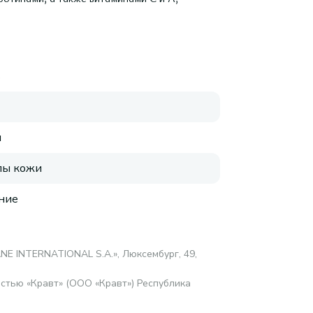
S
я
пы кожи
ние
ANE INTERNATIONAL S.A.», Люксембург, 49,
стью «Кравт» (ООО «Кравт») Республика