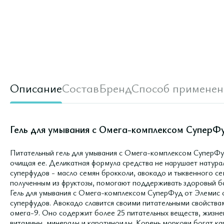
Описание
Состав
Бренд
Способ применен
Гель для умывания с Омега-комплексом СуперФу
Питательный гель для умывания с Омега-комплексом СуперФуд
очищая ее. Деликатная формула средства не нарушает натур
суперфудов - масло семян брокколи, авокадо и тыквенного се
полученным из фруктозы, помогают поддерживать здоровый б
Гель для умывания с Омега-комплексом СуперФуд от Элемис
суперфудов. Авокадо славится своими питательными свойств
омега-9. Оно содержит более 25 питательных веществ, жизне
витамины, минералы и каротиноиды. Корень моркови богат ка