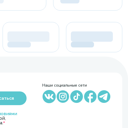
Наши социальные сети
саться
ловиями
ой,
а.