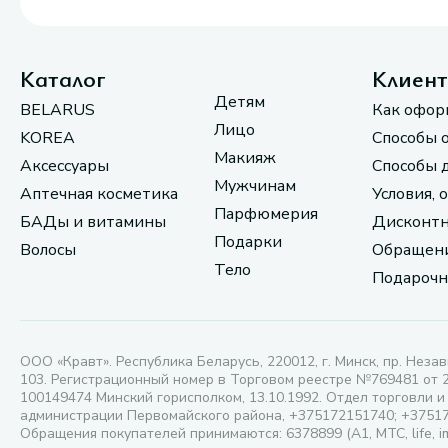
Каталог
Клиен
Детям
BELARUS
Как офор
Лицо
KOREA
Способы 
Макияж
Аксессуары
Способы 
Мужчинам
Аптечная косметика
Условия, 
Парфюмерия
БАДы и витамины
Дисконтн
Подарки
Волосы
Обращени
Тело
Подарочн
ООО «Кравт». Республика Беларусь, 220012, г. Минск, пр. Незав
103. Регистрационный номер в Торговом реестре №769481 от 
100149474 Минский горисполком, 13.10.1992. Отдел торговли и
администрации Первомайского района, +375172151740; +3751
Обращения покупателей принимаются: 6378899 (А1, МТС, life, i