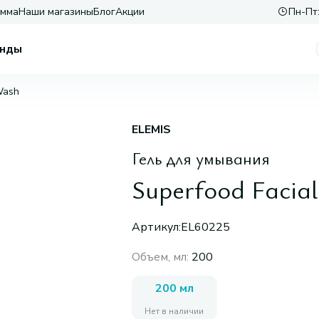
амма
Наши магазины
Блог
Акции
Пн-Пт:
нды
Wash
ELEMIS
Гель для умывания
Superfood Facia
Артикул:
EL60225
Объем, мл
:
200
200 мл
Нет в наличии