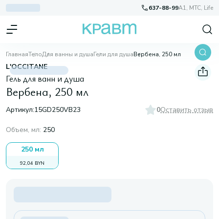
637-88-99
A1, МТС, Life
Главная
Тело
Для ванны и душа
Гели для душа
Вербена, 250 мл
L'OCCITANE
Гель для ванн и душа
Вербена, 250 мл
Артикул:
15GD250VB23
0
Оставить отзыв
Объем, мл
:
250
250 мл
92,04 BYN