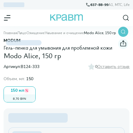
637-88-99
A1, МТС, Life
Главная
Лицо
Очищение
Умывание и очищение
Modo Alice, 150 гр
MODUM
Гель-пенка для умывания для проблемной кожи
Modo Alice, 150 гр
Артикул:
В124-333
0
Оставить отзыв
Объем, мл
:
150
150 мл
8,70 BYN