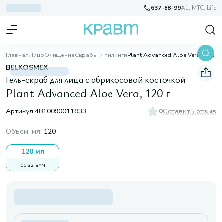
637-88-99
A1, МТС, Life
Главная
Лицо
Очищение
Скрабы и пилинги
Plant Advanced Aloe Vera, 120 г
BELKOSMEX
Гель-скраб для лица с абрикосовой косточкой
Plant Advanced Aloe Vera, 120 г
Артикул:
4810090011833
0
Оставить отзыв
Объем, мл
:
120
120 мл
11,32 BYN